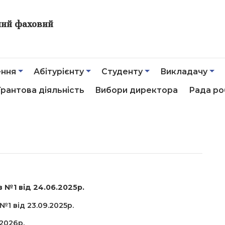
ний фаховий
ення
Абітурієнту
Студенту
Викладачу
Грантова діяльність
Вибори директора
Рада ро
№1 від 24.06.2025р.
1 від 23.09.2025р.
2026р.