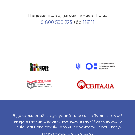
Національна «Дитяча Гаряча Лінія»
0 800 500 225
або
116111
Відокремлений структурний підрозділ «Бурштинський
енергетичний фаховий коледж Івано-Франківського
національного технічного університету нафти і газу»