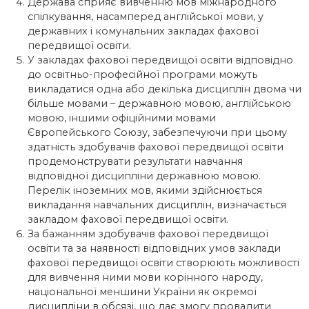
Держава сприяє вивченню мов міжнародного
спілкування, насамперед англійської мови, у
державних і комунальних закладах фахової
передвищої освіти.
У закладах фахової передвищої освіти відповідно
до освітньо-професійної програми можуть
викладатися одна або декілька дисциплін двома чи
більше мовами – державною мовою, англійською
мовою, іншими офіційними мовами
Європейського Союзу, забезпечуючи при цьому
здатність здобувачів фахової передвищої освіти
продемонструвати результати навчання
відповідної дисципліни державною мовою.
Перелік іноземних мов, якими здійснюється
викладання навчальних дисциплін, визначається
закладом фахової передвищої освіти.
За бажанням здобувачів фахової передвищої
освіти та за наявності відповідних умов заклади
фахової передвищої освіти створюють можливості
для вивчення ними мови корінного народу,
національної меншини України як окремої
дисципліни в обсязі, що дає змогу провадити