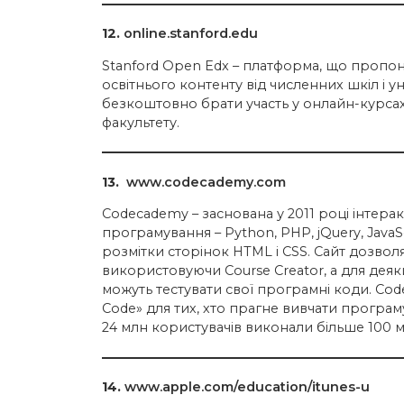
12.
online.stanford.edu
Stanford Open Edx – платформа, що пропо
освітнього контенту від численних шкіл і у
безкоштовно брати участь у онлайн-курсах
факультету.
13.
www.codecademy.com
Сodecademy – заснована у 2011 році інтер
програмування – Python, PHP, jQuery, JavaS
розмітки сторінок HTML і CSS. Сайт дозвол
використовуючи Course Creator, а для деяки
можуть тестувати свої програмні коди. Co
Code» для тих, хто прагне вивчати програму
24 млн користувачів виконали більше 100 
14.
www.apple.com/education/itunes-u