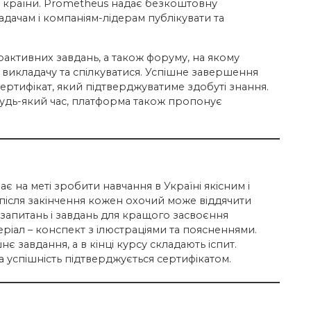
ти країни. Prometheus надає безкоштовну
дачам і компаніям-лідерам публікувати та
ерактивних завдань, а також форуму, на якому
 викладачу та спілкуватися. Успішне завершення
ертифікат, який підтверджуватиме здобуті знання.
будь-який час, платформа також пропонує
має на меті зробити навчання в Україні якісним і
е після закінчення кожен охочий може віддячити
, запитань і завдань для кращого засвоєння
ріал – конспект з ілюстраціями та поясненнями.
завдання, а в кінці курсу складають іспит.
а успішність підтверджується сертифікатом.