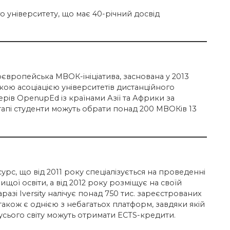
о університету, що має 40-річний досвід
європейська МВОК-ініціатива, заснована у 2013
ою асоціацією університетів дистанційного
ерів OpenupEd із країнами Азії та Африки за
пі студенти можуть обрати понад 200 МВОКів 13
сурс, що від 2011 року спеціалізується на проведенні
вищої освіти, а від 2012 року розміщує на своїй
разі Iversity налічує понад 750 тис. зареєстрованих
а також є однією з небагатьох платформ, завдяки якій
усього світу можуть отримати ECTS-кредити.