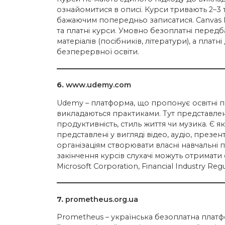
ознайомитися в описі. Курси тривають 2–3 т
бажаючим попередньо записатися. Canvas 
та платні курси. Умовно безоплатні пере
матеріалів (посібників, літератури), а плат
безперервної освіти.
6.
www.udemy.com
Udemy – платформа, що пропонує освітні про
викладаються практиками. Тут представлені
продуктивність, стиль життя чи музика. Є як
представлені у вигляді відео, аудіо, презе
організаціям створювати власні навчальні
закінчення курсів слухачі можуть отримати 
Microsoft Corporation, Financial Industry Regu
7.
prometheus.org.ua
Prometheus – українська безоплатна платфо