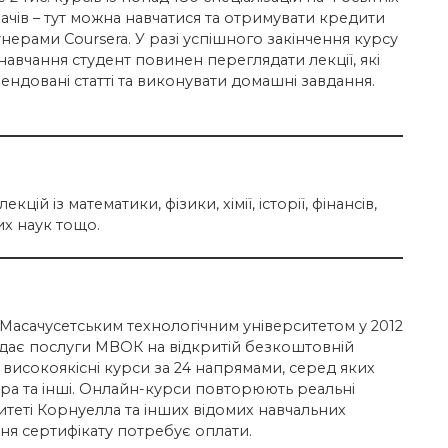
хачів – тут можна навчатися та отримувати кредити
ртнерами Coursera. У разі успішного закінчення курсу
авчання студент повинен переглядати лекції, які
ндовані статті та виконувати домашні завдання.
цій із математики, фізики, хімії, історії, фінансів,
них наук тощо.
Масачусетським технологічним університетом у 2012
адає послуги МВОК на відкритій безкоштовній
исокоякісні курси за 24 напрямами, серед яких
тура та інші. Онлайн-курси повторюють реальні
рситеті Корнуелла та інших відомих навчальних
ння сертифікату потребує оплати.