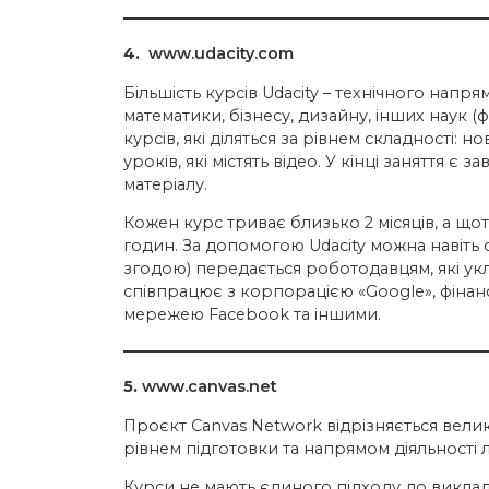
4.
www.udacity.com
Більшість курсів Udacity – технічного напр
математики, бізнесу, дизайну, інших наук (ф
курсів, які діляться за рівнем складності: н
уроків, які містять відео. У кінці заняття 
матеріалу.
Кожен курс триває близько 2 місяців, а що
годин. За допомогою Udacity можна навіть 
згодою) передається роботодавцям, які укл
співпрацює з корпорацією «Google», фінанс
мережею Facebook та іншими.
5.
www.canvas.net
Проєкт Canvas Network відрізняється велико
рівнем підготовки та напрямом діяльності
Курси не мають єдиного підходу до викла