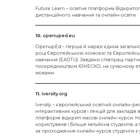
Future Learn – освітня платформа Відкритог
дистанційного навчання та онлайн-освіти.
10.
openuped.eu
OpenupЕd – перша й наразі єдина загально
році Європейською комісією та Європейськ
навчання (EADTU). Завдяки співпраці партн
посередництвом ЮНЕСКО, на сучасному ета
мовами.
11.
iversity.org
Iversity – європейський освітній онлайн-ре
інтерактивних курсів і лекцій для закладів 
платформі відкриті масові онлайн-курси. На
користувачів і більше мільйона студентів, 
за проходження онлайн-курсів студенти з 