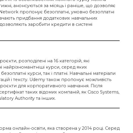
ижні, анонсуються за місяць і раніше, що дозволяє
Network пропонує безоплатні, умовно безоплатні
дбачають придбання додаткових навчальних
ні дозволяють заробити кредити в системі
єкти, розподілені на 16 категорій, які
 найрізноманітніші курси, серед яких
 безоплатні курси, так і платні. Навчальні матеріали
нтацій і тексту. Udemy також пропонує можливість
 проєкти для корпоративного навчання. Після
сертифікат таких відомих компаній, як Cisco Systems,
latory Authority та інших.
рма онлайн-освіти, яка створена у 2014 році. Серед