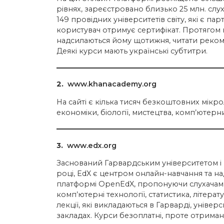
рівнях, зареєстровано близько 25 млн. слу
149 провідних університетів світу, які є па
користувач отримує сертифікат. Протягом н
надсилаються йому щотижня, читати рекоме
Деякі курси мають українські субтитри.
2.
www.khanacademy.org
На сайті є кілька тисяч безкоштовних мікролек
економіки, біології, мистецтва, комп’ютер
3.
www.edx.org
Заснований Гарвардським університетом і 
році, EdX є центром онлайн-навчання та н
платформі OpenEdX, пропонуючи слухачам в
комп’ютерні технології, статистика, літера
лекції, які викладаються в Гарварді, уніве
закладах. Курси безоплатні, проте отрима