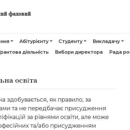
ний фаховий
ення
Абітурієнту
Студенту
Викладачу
Грантова діяльність
Вибори директора
Рада ро
ьна освіта
яка здобувається, як правило, за
ами та не передбачає присудження
іфікацій за рівнями освіти, але може
офесійних та/або присудженням