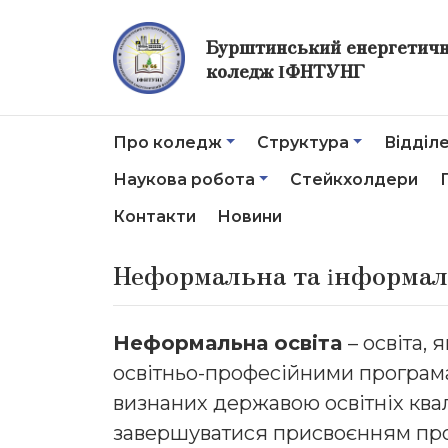
Бурштинський енергетич
коледж ІФНТУНГ
Про коледж
Структура
Відділ
Наукова робота
Стейкхолдери
Контакти
Новини
Неформальна та інформал
Неформальна освіта
– освіта, 
освітньо-професійними програм
визнаних державою освітніх квал
завершуватися присвоєнням пр