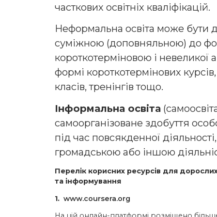
часткових освітніх кваліфікацій.
Неформальна освіта може бути д
суміжною (доповняльною) до фор
короткотерміновою і невеликої а
формі короткотермінових курсів,
класів, тренінгів тощо.
Інформальна освіта
(самоосвіта
самоорганізоване здобуття особ
під час повсякденної діяльності,
громадською або іншою діяльніс
Перелік корисних ресурсів для дорослих
та інформування
1.
www.coursera.org
На цій онлайн-платформі розміщено більше 2 