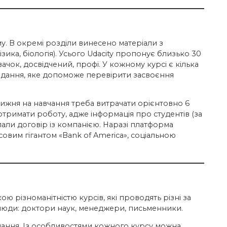
яму. В окремі розділи винесено матеріали з
ізика, біологія). Усього Udacity пропонує близько 30
овачок, досвідчений, профі. У кожному курсі є кілька
є завдання, яке допоможе перевірити засвоєння
тижня на навчання треба витрачати орієнтовно 6
отримати роботу, адже інформація про студентів (за
али договір із компанією. Наразі платформа
овим гігантом «Bank of America», соціальною
ю різноманітністю курсів, які проводять різні за
 люди: доктори наук, менеджери, письменники.
дання. Із особливостями кожного курсу можна