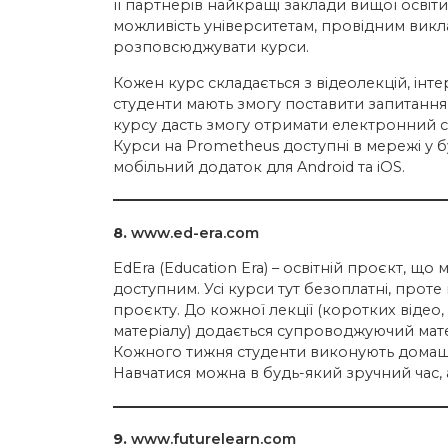
її партнерів найкращі заклади вищої осві
можливість університетам, провідним викла
розповсюджувати курси.
Кожен курс складається з відеолекцій, інт
студенти мають змогу поставити запитання
курсу дасть змогу отримати електронний с
Курси на Prometheus доступні в мережі у 
мобільний додаток для Android та iOS.
8.
www.ed-era.com
EdEra (Education Era) – освітній проєкт, що 
доступним. Усі курси тут безоплатні, прот
проєкту. До кожної лекції (коротких відео
матеріалу) додається супроводжуючий мате
Кожного тижня студенти виконують домашнє 
Навчатися можна в будь-який зручний час, 
9.
www.futurelearn.com