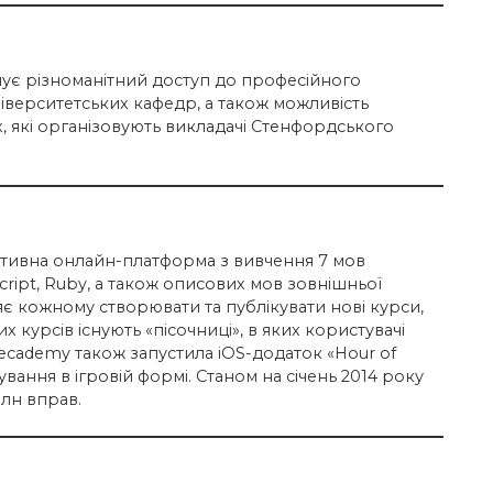
нує різноманітний доступ до професійного
ніверситетських кафедр, а також можливість
, які організовують викладачі Стенфордського
активна онлайн-платформа з вивчення 7 мов
cript, Ruby, а також описових мов зовнішньої
яє кожному створювати та публікувати нові курси,
х курсів існують «пісочниці», в яких користувачі
decademy також запустила iOS-додаток «Hour of
вання в ігровій формі. Станом на січень 2014 року
млн вправ.