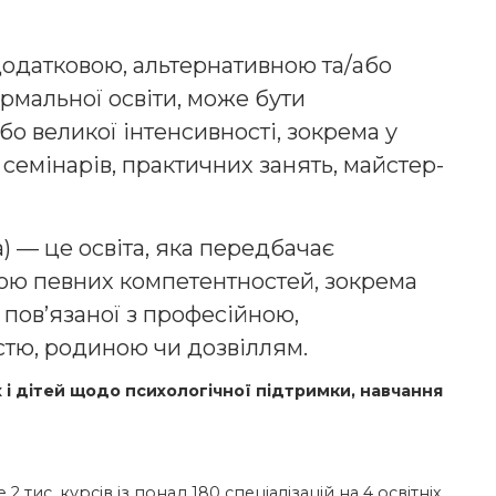
одатковою, альтернативною та/або
мальної освіти, може бути
бо великої інтенсивності, зокрема у
 семінарів, практичних занять, майстер-
) — це освіта, яка передбачає
ою певних компетентностей, зокрема
 пов’язаної з професійною,
тю, родиною чи дозвіллям.
 і дітей щодо психологічної підтримки, навчання
тис. курсів із понад 180 спеціалізацій на 4 освітніх