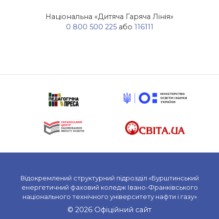
Національна «Дитяча Гаряча Лінія»
0 800 500 225
або
116111
Відокремлений структурний підрозділ «Бурштинський
енергетичний фаховий коледж Івано-Франківського
національного технічного університету нафти і газу»
© 2026 Офіційний сайт