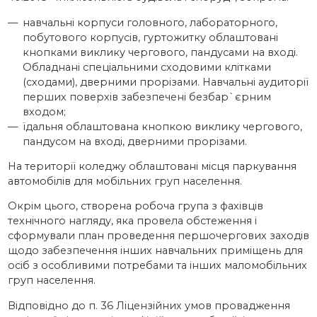
навчальні корпуси головного, лабораторного,
побутового корпусів, гуртожитку облаштовані
кнопками виклику чергового, пандусами на вході.
Обладнані спеціальними сходовими клітками
(сходами), дверними прорізами. Навчальні аудиторії
перших поверхів забезпечені безбар`єрним
входом;
їдальня облаштована кнопкою виклику чергового,
пандусом на вході, дверними прорізами.
На території коледжу облаштовані місця паркування
автомобілів для мобільних груп населення.
Окрім цього, створена робоча група з фахівців
технічного нагляду, яка провела обстеження і
сформували план проведення першочергових заходів
щодо забезпечення інших навчальних приміщень для
осіб з особливими потребами та інших маломобільних
груп населення.
Відповідно до п. 36 Ліцензійних умов провадження