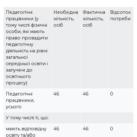
Педагогічні
Необхідна
Фактична
Відсоток
працівники (у
кількість,
кількість,
потреби
тому числі фізичні
осіб
осіб
особи, які мають
право провадити
педагогічну
діяльність на рівні
загальної
середньої освіти і
залучені до
освітнього
процесу)
Педагогічні
46
46
0
працівники,
усього
У тому числі ті, що:
мають відповідну
46
46
0
освіту та/або