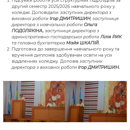
Підсумки роботи усіх структурних підрозділів за
другий семестр 2025/2026 навчального року у
коледжі. Доповідали:
заступник директора з
виховної роботи
Ігор ДМИТРИШИН
, заступниця
директора з навчальної роботи
Ольга
ПОДОЛЯКІНА
,
з
аступниця директора з
адміністративно-господарської роботи
Лілія РИК
та головна бухгалтерка
Майя ШКАПІЙ.
Підготовка до завершення навчального року та
вручення дипломів здобувачам освіти на усіх
відділеннях коледжу. Доповів
заступник
директора з виховної роботи
Ігор ДМИТРИШИН.