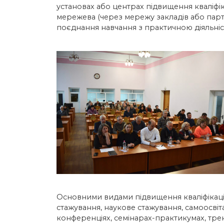
установах або центрах підвищення кваліфікац
мережева (через мережу закладів або пар
поєднання навчання з практичною діяльніс
Основними видами підвищення кваліфікації
стажування, наукове стажування, самоосвіта
конференціях, семінарах-практикумах, трен