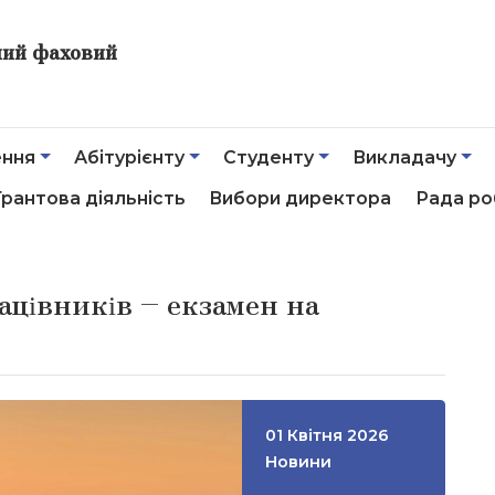
ний фаховий
ення
Абітурієнту
Студенту
Викладачу
Грантова діяльність
Вибори директора
Рада ро
ацівників – екзамен на
01 Квітня 2026
Новини