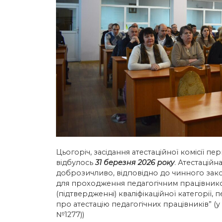
Цьогоріч, засідання атестаційної комісії пе
відбулось
31 березня 2026 року
. Атестаційн
доброзичливо, відповідно до чинного зак
для проходження педагогічним працівником
(підтвердженні) кваліфікаційної категорії, 
про атестацію педагогічних працівників” (
№1277))