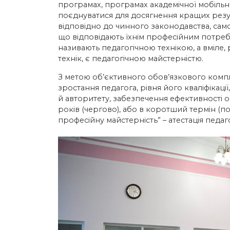
програмах, програмах академічної мобільно
поєднуватися для досягнення кращих резул
відповідно до чинного законодавства, сам
що відповідають їхнім професійним потреба
називають педагогічною технікою, а вміле,
технік, є педагогічною майстерністю.
З метою об’єктивного обов’язкового комп
зростання педагога, рівня його кваліфікаці
й авторитету, забезпечення ефективності ос
років (чергово), або в коротший термін (
професійну майстерність” – атестація педаг