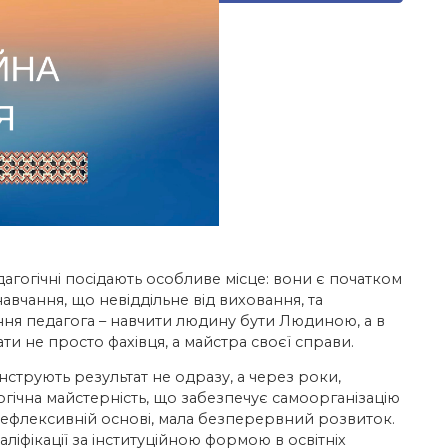
дагогічні посідають особливе місце: вони є початком
авчання, що невіддільне від виховання, та
ня педагога – навчити людину бути Людиною, а в
ти не просто фахівця, а майстра своєї справи.
онструють результат не одразу, а через роки,
огічна майстерність, що забезпечує самоорганізацію
 рефлексивній основі, мала безперервний розвиток.
іфікації за інституційною формою в освітніх