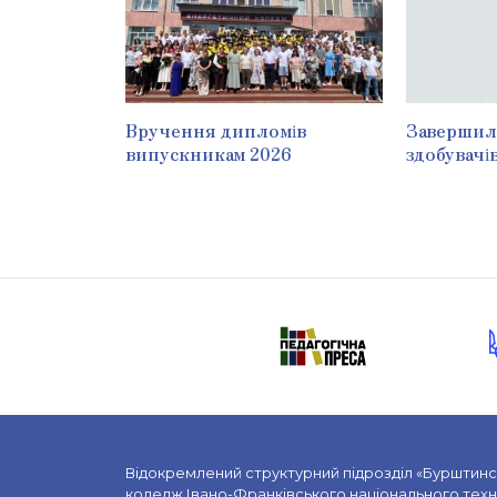
Вручення дипломів
Завершила
випускникам 2026
здобувачі
Відокремлений структурний підрозділ «Бурштин
коледж Івано-Франківського національного техні