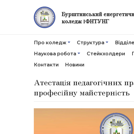
Бурштинський енергетич
коледж ІФНТУНГ
Про коледж
Структура
Відділ
Наукова робота
Стейкхолдери
Контакти
Новини
Атестація педагогічних пр
професійну майстерність