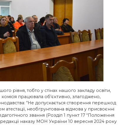
ршого рівня, тобто у стінах нашого закладу освіти,
а комісія працювала об’єктивно, злагоджено,
онодавства: “Не допускається створення перешкод
 атестації, необгрунтована відмова у присвоєнні
педагогічного звання (Розділ 1 пункт 17 “Положення
у редакції наказу МОН України 10 вересня 2024 року