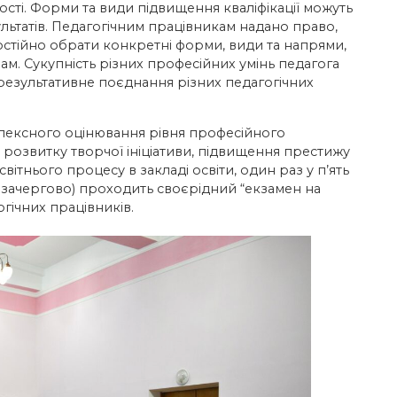
сті. Форми та види підвищення кваліфікації можуть
ьтатів. Педагогічним працівникам надано право,
остійно обрати конкретні форми, види та напрями,
м. Сукупність різних професійних умінь педагога
 результативне поєднання різних педагогічних
лексного оцінювання рівня професійного
ї, розвитку творчої ініціативи, підвищення престижу
вітнього процесу в закладі освіти, один раз у п’ять
позачергово) проходить своєрідний “екзамен на
огічних працівників.