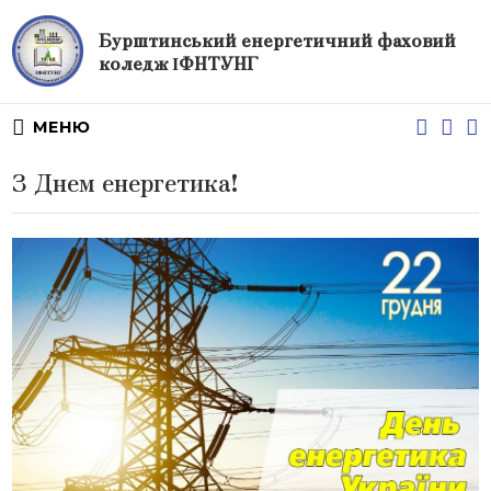
Бурштинський енергетичний фаховий
коледж ІФНТУНГ
МЕНЮ
З Днем енергетика!