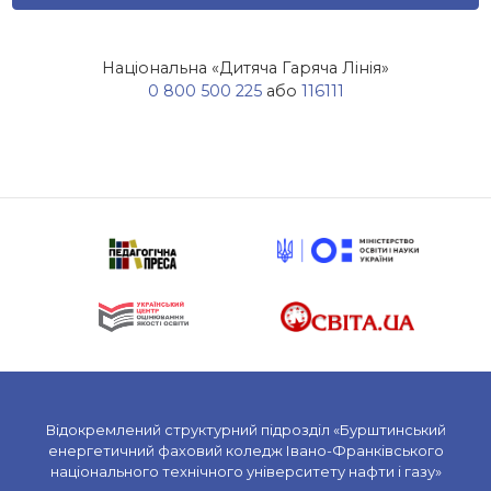
Національна «Дитяча Гаряча Лінія»
0 800 500 225
або
116111
Відокремлений структурний підрозділ «Бурштинський
енергетичний фаховий коледж Івано-Франківського
національного технічного університету нафти і газу»