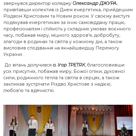
звернувся
директор коледжу
Олександр ДЖУРА
,
привітавши колектив із Днем енергетика, прийдешнім
Різдвом Христовим та Новим роком. У своєму виступі
подякував енергетикам за їхню самовіддану працю,
професіоналізм і стійкість у складних умовах воєнного
часу, побажав миру, міцного здоров’я, добробуту,
злагоди в родинах та світла у кожному дні, а також
висловив сподівання на якнайшвидшу Перемогу
України.
До вітань долучився
о. Ігор ТРЕТЯК
, благословивши
усіх присутніх, побажав миру, Божої опіки, духовної
сили, родинного тепла та світла в серцях, а також
закликав зустрічати Різдво Христове з надією,
любов’ю та вдячністю.