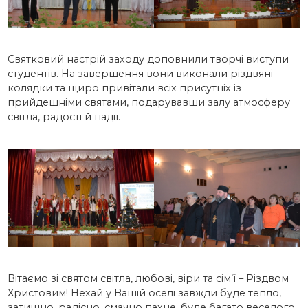
Святковий настрій заходу доповнили творчі виступи
студентів. На завершення вони виконали різдвяні
колядки та щиро привітали всіх присутніх із
прийдешніми святами, подарувавши залу атмосферу
світла, радості й надії.
Вітаємо зі святом світла, любові, віри та сім’ї – Різдвом
Христовим! Нехай у Вашій оселі завжди буде тепло,
затишно, радісно, смачно пахне, буде багато веселого