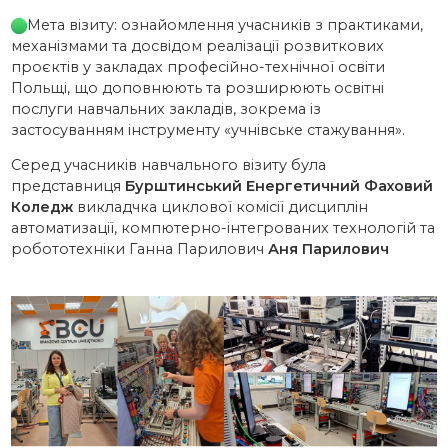
Мета візиту: ознайомлення учасників з практиками,
механізмами та досвідом реалізації розвиткових
проєктів у закладах професійно-технічної освіти
Польщі, що доповнюють та розширюють освітні
послуги навчальних закладів, зокрема із
застосуванням інструменту «учнівське стажування».
Серед учасників навчального візиту була
представниця
Бурштинський Енергетичний Фаховий
Коледж
викладчка циклової комісії дисциплін
автоматизації, компютерно-інтегрованих технологій та
робототехніки Ганна Парилович
Аня Парилович