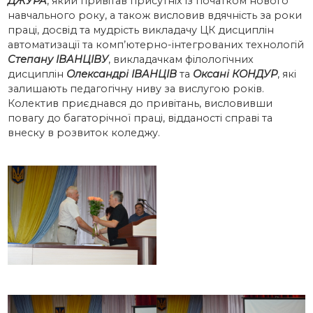
ДЖУРА
, який привітав присутніх із початком нового
навчального року, а також висловив вдячність за роки
праці, досвід та мудрість викладачу ЦК дисциплін
автоматизації та комп’ютерно-інтегрованих технологій
Степану ІВАНЦІВУ
, викладачкам філологічних
дисциплін
Олександрі ІВАНЦІВ
та
Оксані КОНДУР
, які
залишають педагогічну ниву за вислугою років.
Колектив приєднався до привітань, висловивши
повагу до багаторічної праці, відданості справі та
внеску в розвиток коледжу.