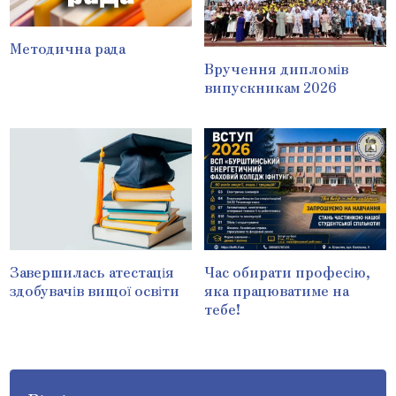
Методична рада
Вручення дипломів
випускникам 2026
Завершилась атестація
Час обирати професію,
здобувачів вищої освіти
яка працюватиме на
тебе!