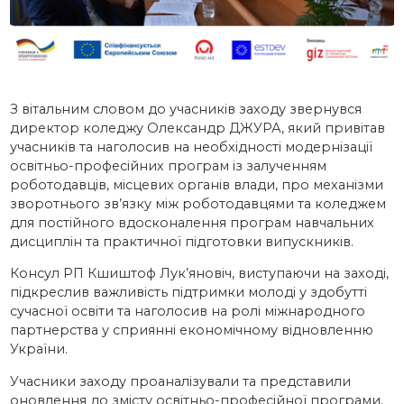
З вітальним словом до учасників заходу звернувся
директор коледжу Олександр ДЖУРА, який привітав
учасників та наголосив на необхідності модернізації
освітньо-професійних програм із залученням
роботодавців, місцевих органів влади, про механізми
зворотнього зв’язку між роботодавцями та коледжем
для постійного вдосконалення програм навчальних
дисциплін та практичної підготовки випускників.
Консул РП Кшиштоф Лук’яновіч, виступаючи на заході,
підкреслив важливість підтримки молоді у здобутті
сучасної освіти та наголосив на ролі міжнародного
партнерства у сприянні економічному відновленню
України.
Учасники заходу проаналізували та представили
оновлення до змісту освітньо-професійної програми,