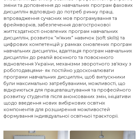
зміни та доповнення до навчальних програм фахових
дисциплін відповідно до потреб ринку праці,
впровадження сучасних мов програмування та
фреймворків, забезпечення довгострокової
життєздатності оновлених програм навчальних
дисциплін, розвиток “м’яких” навичок (soft skills) та
цифрових компетенцій у рамках оновлених програм
навчальних дисциплін, адаптація програм навчальних
дисциплін до реалій воєнного та повоєнного
відновлення України, механізми зворотного зв’язку з
роботодавцями- як постійно удосконалювати
програми навчальних дисциплін, щоб випускники
були максимально затребуваними, можливості, що
відкриються для працевлаштування та професійного
розвитку студентів після анонсованих змін, ініціативи
щодо введення нових вибіркових освітніх
компонентів для розширення можливостей
формування індивідуальної освітньої траєкторії.