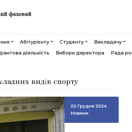
ний фаховий
ення
Абітурієнту
Студенту
Викладачу
Грантова діяльність
Вибори директора
Рада ро
кладних видів спорту
02 Грудня 2024
Новини