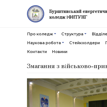
Бурштинський енергетич
коледж ІФНТУНГ
Про коледж
Структура
Відділ
Наукова робота
Стейкхолдери
Контакти
Новини
Змагання з військово-при