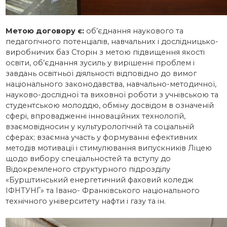
Метою договору є:
об’єднання наукового та
педагогічного потенціалів, навчальних і дослідницько-
виробничих баз Сторін з метою підвищення якості
освіти, об’єднання зусиль у вирішенні проблем і
завдань освітньої діяльності відповідно до вимог
національного законодавства, навчально-методичної,
науково-дослідної та виховної роботи з учнівською та
студентською молоддю, обміну досвідом в означеній
сфері, впровадженні інноваційних технологій,
взаємовідносин у культурологічній та соціальній
сферах; взаємна участь у формуванні ефективних
методів мотивації і стимулювання випускників Ліцею
щодо вибору спеціальностей та вступу до
Відокремленого структурного підрозділу
«Бурштинський енергетичний фаховий коледж
ІФНТУНГ» та Івано- Франківського національного
технічного університету нафти і газу та ін.