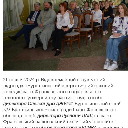
21 травня 2024 р. Відокремлений структурний
підрозділ «Бурштинський енергетичний фаховий
коледж Івано-Франківського національного
технічного університету нафти і газу», в особі
директора Олександра ДЖУРИ
, Бурштинський ліцей
№3 Бурштинської міської ради Івано-Франківської
області, в особі
директора Руслани ЛАЩ
та Івано-
Франківський національний технічний університет
нафти і газу, в особі
ректора Ігоря ЧУДИКА
завершили