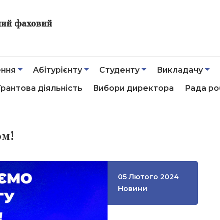
ний фаховий
ення
Абітурієнту
Студенту
Викладачу
Грантова діяльність
Вибори директора
Рада ро
ом!
05 Лютого 2024
Новини