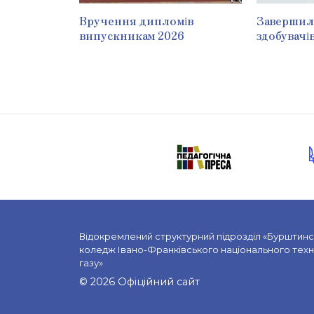
Вручення дипломів
Завершила
випускникам 2026
здобувачі
Відокремлений структурний підрозділ «Бурштин
коледж Івано-Франківського національного техні
газу»
© 2026 Офіційний сайт