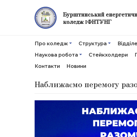
Бурштинський енергетич
коледж ІФНТУНГ
Про коледж
Структура
Відділ
Наукова робота
Стейкхолдери
Контакти
Новини
Наближаємо перемогу раз