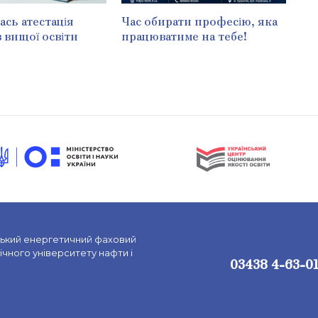
сь атестація
Час обирати професію, яка
в вищої освіти
працюватиме на тебе!
ський енергетичний фаховий
чного університету нафти і
03438 4-63-0