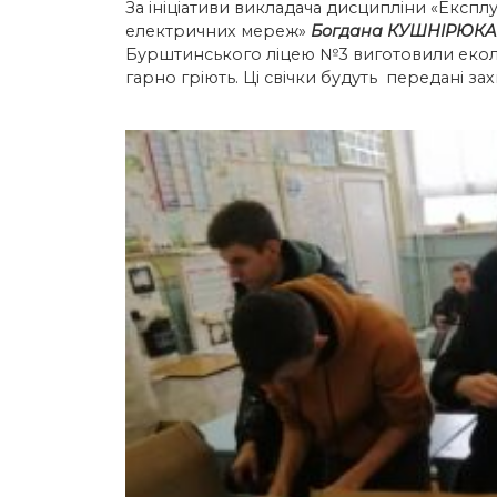
За ініціативи викладача дисципліни «Експл
електричних мереж»
Богдана КУШНІРЮКА
Бурштинського ліцею №3 виготовили екологі
гарно гріють. Ці свічки будуть передані 