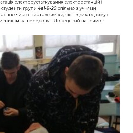
уатація електроустаткування електростанцій і
студенти групи
4е1-9-20
спільно з учнями
чно чисті спиртові свічки, які не дають диму і
захисникам на передову – Донецький напрямок.