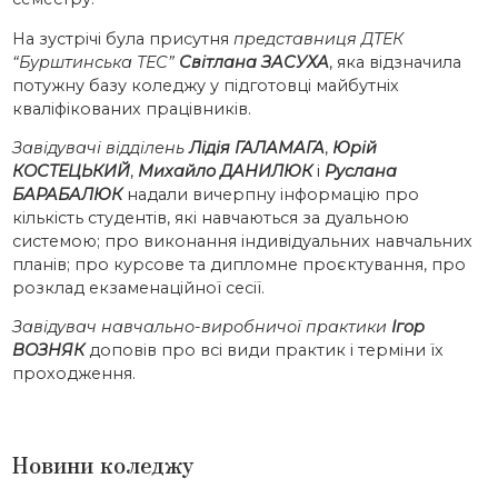
На зустрічі була присутня
представниця ДТЕК
“Бурштинська ТЕС”
Світлана ЗАСУХА
, яка відзначила
потужну базу коледжу у підготовці майбутніх
кваліфікованих працівників.
Завідувачі відділень
Лідія ГАЛАМАГА
,
Юрій
КОСТЕЦЬКИЙ
,
Михайло ДАНИЛЮК
і
Руслана
БАРАБАЛЮК
надали вичерпну інформацію про
кількість студентів, які навчаються за дуальною
системою; про виконання індивідуальних навчальних
планів; про курсове та дипломне проєктування, про
розклад екзаменаційної сесії.
Завідувач навчально-виробничої практики
Ігор
ВОЗНЯК
доповів про всі види практик і терміни їх
проходження.
Новини коледжу