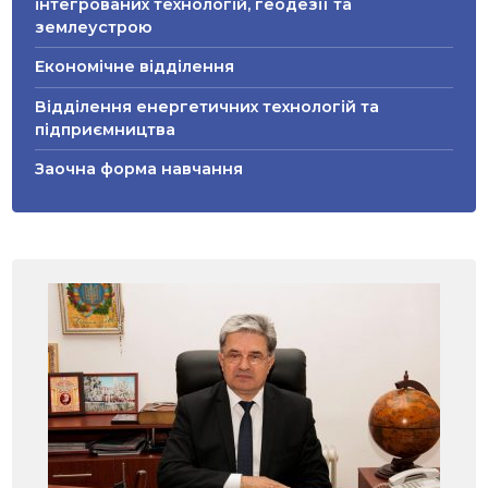
інтегрованих технологій, геодезії та
землеустрою
Економічне відділення
Відділення енергетичних технологій та
підприємництва
Заочна форма навчання