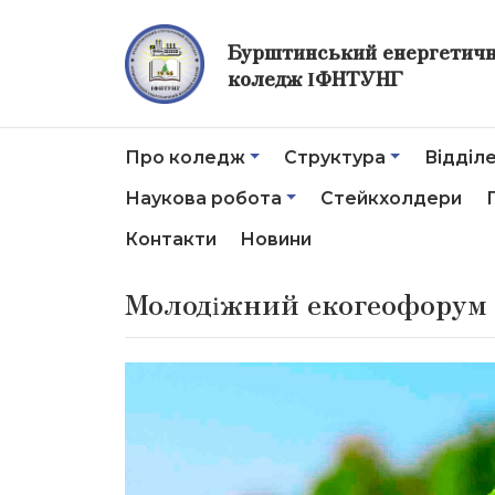
Бурштинський енергетич
коледж ІФНТУНГ
Про коледж
Структура
Відділ
Наукова робота
Стейкхолдери
Контакти
Новини
Молодіжний екогеофорум 