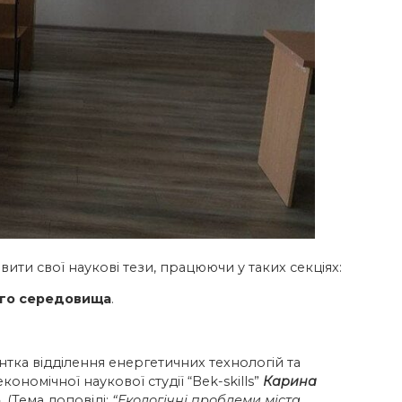
ти свої наукові тези, працюючи у таких секціях:
ого середовища
.
нтка відділення енергетичних технологій та
номічної наукової студії “Bek-skills”
Карина
е
. (Тема доповіді:
“Екологічні проблеми міста