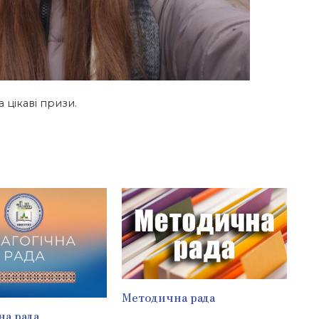
 цікаві призи.
Методична рада
на рада