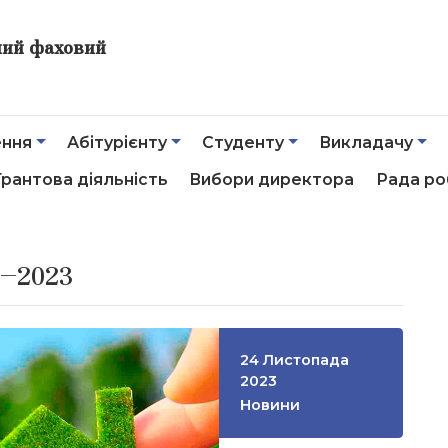
ний фаховий
ення
Абітурієнту
Студенту
Викладачу
Грантова діяльність
Вибори директора
Рада ро
–2023
24 Листопада
2023
Новини