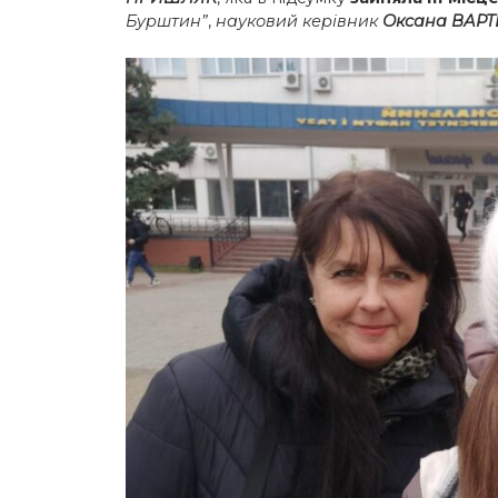
Бурштин”
,
науковий керівник
Оксана ВАР