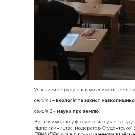
Учасники форуму мали можливість представи
секція 1
–
Екологія та захист навколишнь
секція 2
–
Науки про землю
.
Відзначимо, що у форумі взяла участь студе
підприємництва, модератор Студентської еко
ПРИШЛЯК
, яка в підсумку
зайняла ІІІ місц