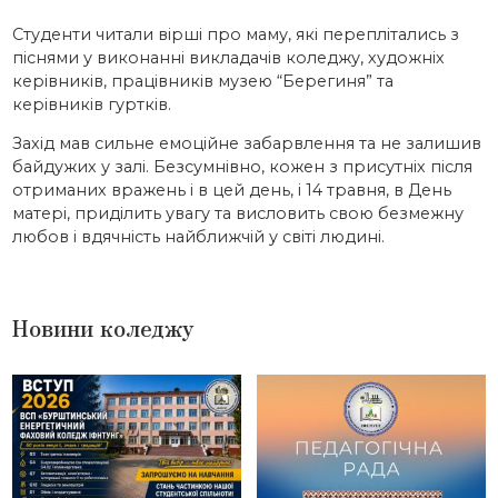
Студенти читали вірші про маму, які переплітались з
піснями у виконанні викладачів коледжу, художніх
керівників, працівників музею “Берегиня” та
керівників гуртків.
Захід мав сильне емоційне забарвлення та не залишив
байдужих у залі. Безсумнівно, кожен з присутніх після
отриманих вражень і в цей день, і 14 травня, в День
матері, приділить увагу та висловить свою безмежну
любов і вдячність найближчій у світі людині.
Новини коледжу