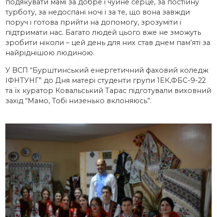
подякувати мамі за добре і чуйне серце, за постійну
турботу, за недоспані ночі і за те, що вона завжди
поруч і готова прийти на допомогу, зрозуміти і
підтримати нас. Багато людей цього вже не зможуть
зробити ніколи – цей день для них став днем пам’яті за
найріднішою людиною.
У ВСП “Бурштинський енергетичний фаховий коледж
ІФНТУНГ” до Дня матері студенти групи 1ЕК,ФБС-9-22
та їх куратор Ковальський Тарас підготували виховний
захід “Мамо, Тобі низенько вклоняюсь”.